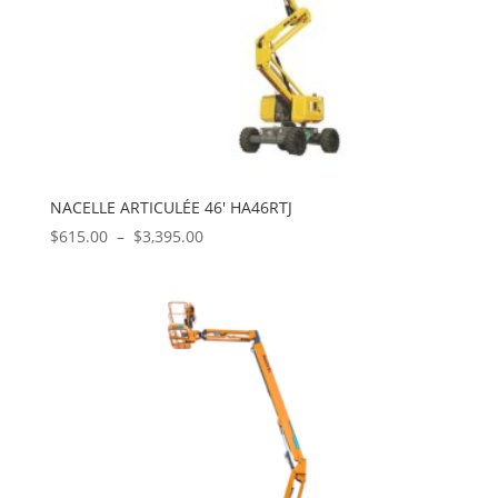
NACELLE ARTICULÉE 46′ HA46RTJ
Plage
$
615.00
–
$
3,395.00
de
prix :
$615.00
à
$3,395.00