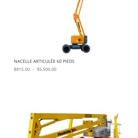
NACELLE ARTICULÉE 60 PIEDS
Plage
$
815.00
–
$
5,500.00
de
prix :
$815.00
à
$5,500.00