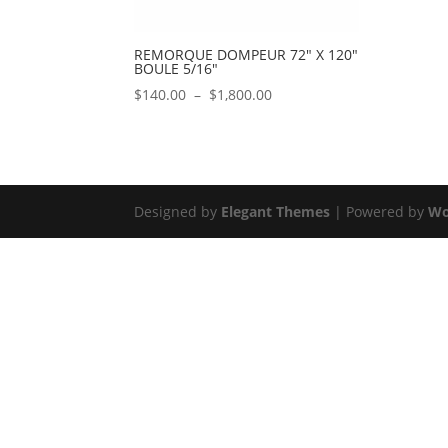
REMORQUE DOMPEUR 72″ X 120″
BOULE 5/16″
Plage
$
140.00
–
$
1,800.00
de
prix :
$140.00
à
$1,800.00
Designed by
Elegant Themes
| Powered by
Wo