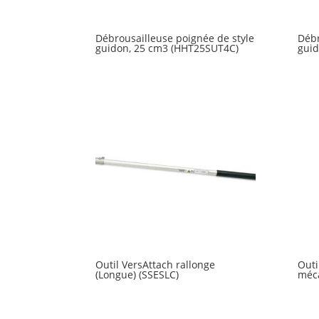
Débrousailleuse poignée de style
Débr
guidon, 25 cm3 (HHT25SUT4C)
guid
Outil VersAttach rallonge
Outi
(Longue) (SSESLC)
méc