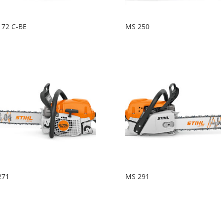
172 C-BE
MS 250
271
MS 291