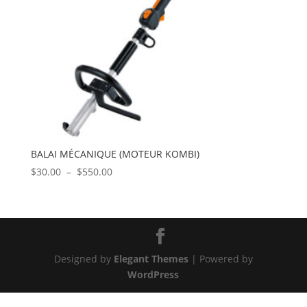
BALAI MÉCANIQUE (MOTEUR KOMBI)
Plage
$
30.00
–
$
550.00
de
prix :
$30.00
à
$550.00
Designed by
Elegant Themes
| Powered by
WordPress