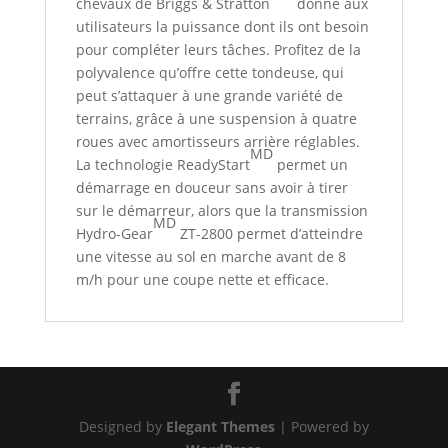
chevaux de Briggs & Stratton
donne aux
utilisateurs la puissance dont ils ont besoin
pour compléter leurs tâches. Profitez de la
polyvalence qu’offre cette tondeuse, qui
peut s’attaquer à une grande variété de
terrains, grâce à une suspension à quatre
roues avec amortisseurs arrière réglables.
MD
La technologie ReadyStart
permet un
démarrage en douceur sans avoir à tirer
sur le démarreur, alors que la transmission
MD
Hydro-Gear
ZT-2800 permet d’atteindre
une vitesse au sol en marche avant de 8
m/h pour une coupe nette et efficace.
Designed by
Elegant Themes
| Powered by