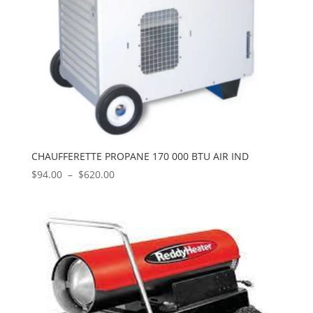
CHAUFFERETTE PROPANE 170 000 BTU AIR IND
Plage
$
94.00
–
$
620.00
de
prix :
$94.00
à
$620.00