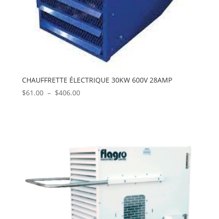
CHAUFFRETTE ÉLECTRIQUE 30KW 600V 28AMP
Plage
$
61.00
–
$
406.00
de
prix :
$61.00
à
$406.00