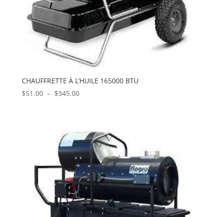
CHAUFFRETTE À L’HUILE 165000 BTU
Plage
$
51.00
–
$
345.00
de
prix :
$51.00
à
$345.00