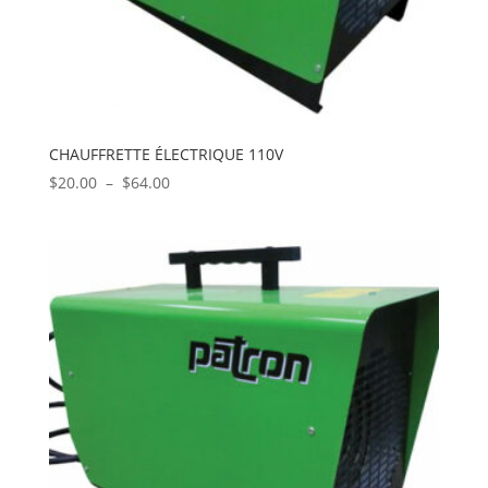
CHAUFFRETTE ÉLECTRIQUE 110V
Plage
$
20.00
–
$
64.00
de
prix :
$20.00
à
$64.00