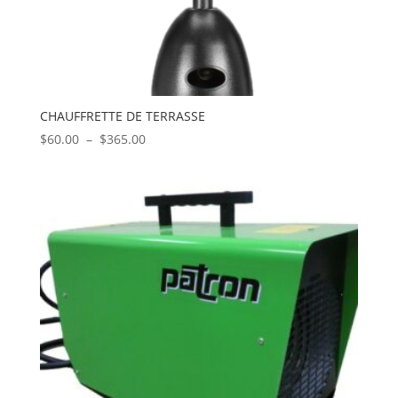
CHAUFFRETTE DE TERRASSE
Plage
$
60.00
–
$
365.00
de
prix :
$60.00
à
$365.00