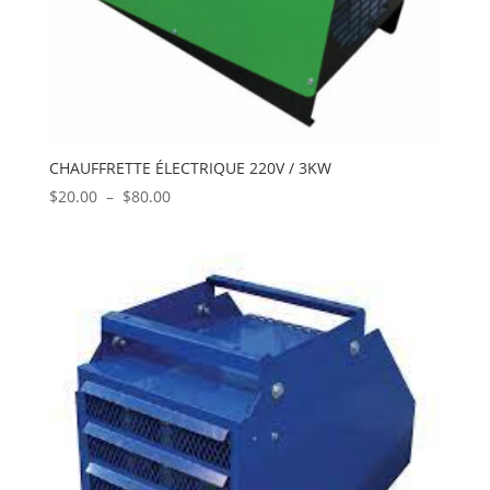
CHAUFFRETTE ÉLECTRIQUE 220V / 3KW
Plage
$
20.00
–
$
80.00
de
prix :
$20.00
à
$80.00