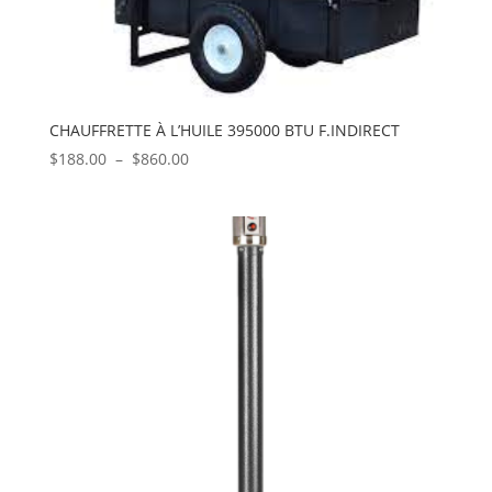
CHAUFFRETTE À L’HUILE 395000 BTU F.INDIRECT
Plage
$
188.00
–
$
860.00
de
prix :
$188.00
à
$860.00