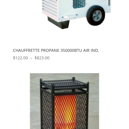
CHAUFFRETTE PROPANE 350000BTU AIR IND.
Plage
$
122.00
–
$
823.00
de
prix :
$122.00
à
$823.00