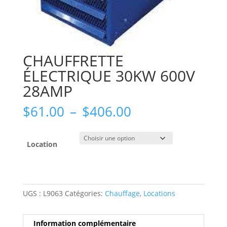
CHAUFFRETTE
ÉLECTRIQUE 30KW 600V
28AMP
Plage
$
61.00
–
$
406.00
de
prix :
$61.00
Location
à
$406.00
UGS :
L9063
Catégories:
Chauffage
,
Locations
Information complémentaire