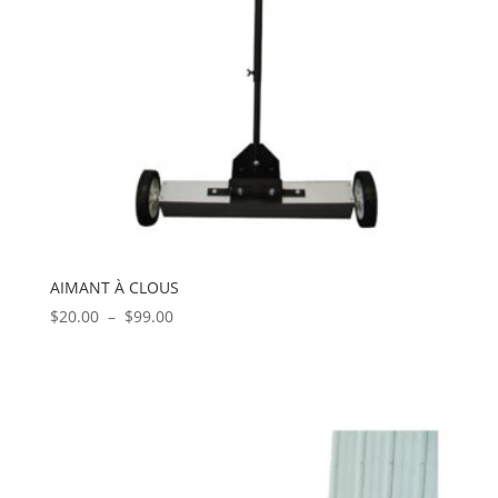
AIMANT À CLOUS
Plage
$
20.00
–
$
99.00
de
prix :
$20.00
à
$99.00