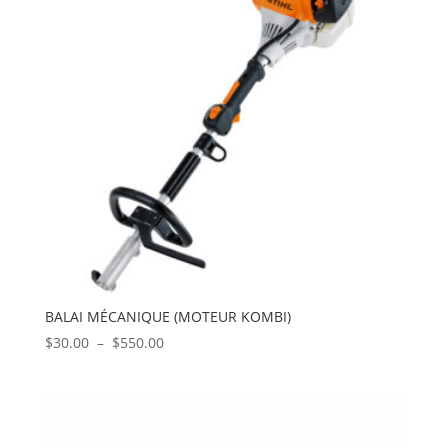
BALAI MÉCANIQUE (MOTEUR KOMBI)
Plage
$
30.00
–
$
550.00
de
prix :
$30.00
à