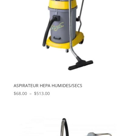
ASPIRATEUR HEPA HUMIDES/SECS
Plage
$
68.00
–
$
513.00
de
prix :
$68.00
à
$513.00