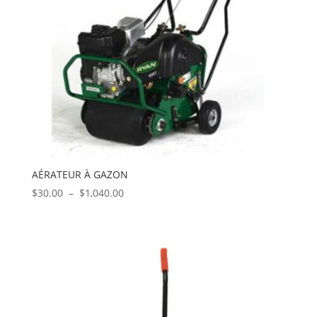
AÉRATEUR À GAZON
Plage
$
30.00
–
$
1,040.00
de
prix :
$30.00
à
$1,040.00