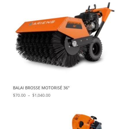
BALAI BROSSE MOTORISÉ 36″
Plage
$
70.00
–
$
1,040.00
de
prix :
$70.00
à
$1,040.00