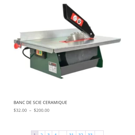
$345.00
BANC DE SCIE CERAMIQUE
Plage
$
32.00
–
$
200.00
de
prix :
$32.00
1
2
3
4
…
31
32
33
→