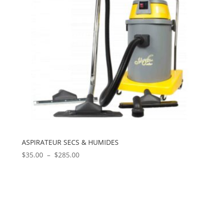
ASPIRATEUR SECS & HUMIDES
Plage
$
35.00
–
$
285.00
de
prix :
$35.00
à
$285.00