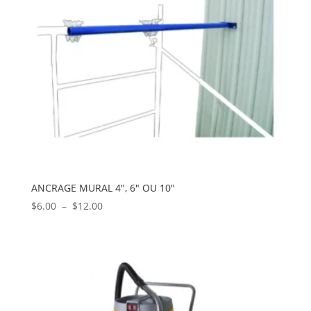
ANCRAGE MURAL 4″, 6″ OU 10″
Plage
$
6.00
–
$
12.00
de
prix :
$6.00
à
$12.00