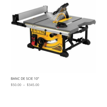
$550.00
BANC DE SCIE 10″
Plage
$
50.00
–
$
345.00
de
prix :
$50.00
à