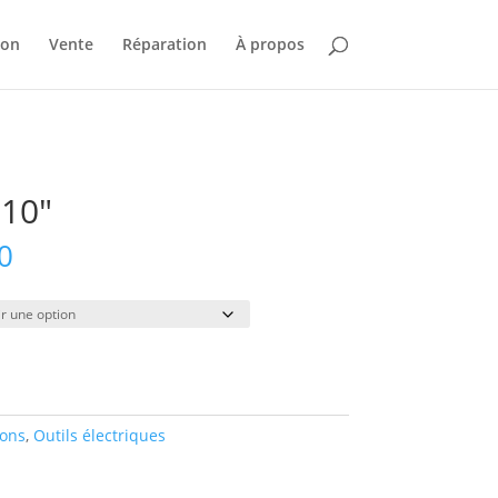
ion
Vente
Réparation
À propos
10″
Plage
0
de
prix :
$50.00
à
$345.00
ions
,
Outils électriques