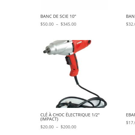
BANC DE SCIE 10″
BAN
Plage
$
50.00
–
$
345.00
$
32.
de
prix :
$50.00
à
$345.00
CLÉ À CHOC ÉLECTRIQUE 1/2″
EBA
(IMPACT)
$
17.
Plage
$
20.00
–
$
200.00
de