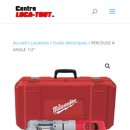
Accueil
/
Locations
/
Outils électriques
/ PERCEUSE À
ANGLE 1/2″