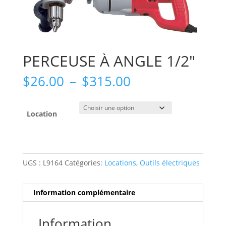
PERCEUSE À ANGLE 1/2″
Plage
$
26.00
–
$
315.00
de
prix :
$26.00
Location
à
$315.00
UGS :
L9164
Catégories:
Locations
,
Outils électriques
Information complémentaire
Information