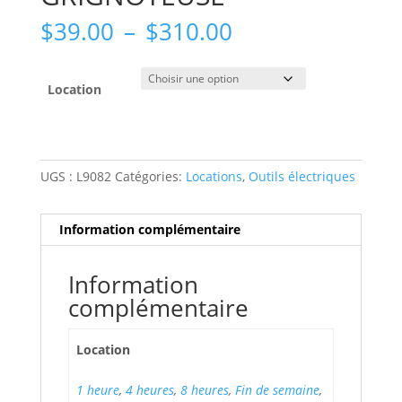
Plage
$
39.00
–
$
310.00
de
prix :
$39.00
Location
à
$310.00
UGS :
L9082
Catégories:
Locations
,
Outils électriques
Information complémentaire
Information
complémentaire
Location
1 heure
,
4 heures
,
8 heures
,
Fin de semaine
,