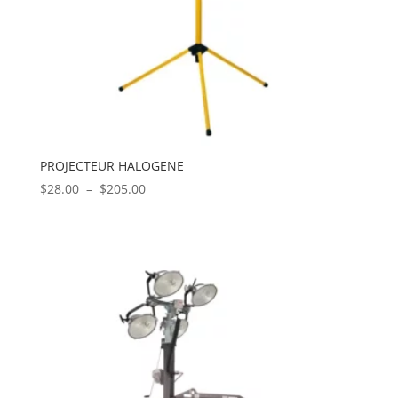
PROJECTEUR HALOGENE
Plage
$
28.00
–
$
205.00
de
prix :
$28.00
à
$205.00