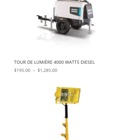
TOUR DE LUMIÈRE 4000 WATTS DIESEL
Plage
$
195.00
–
$
1,285.00
de
prix :
$195.00
à
$1,285.00