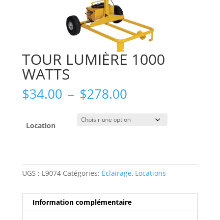
TOUR LUMIÈRE 1000
WATTS
Plage
$
34.00
–
$
278.00
de
prix :
$34.00
Location
à
$278.00
UGS :
L9074
Catégories:
Éclairage
,
Locations
Information complémentaire