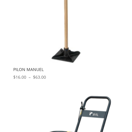
PILON MANUEL
Plage
$
16.00
–
$
63.00
de
prix :
$16.00
à
$63.00