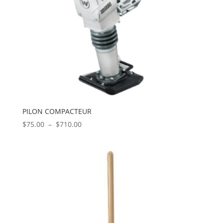
PILON COMPACTEUR
Plage
$
75.00
–
$
710.00
de
prix :
$75.00
à
$710.00