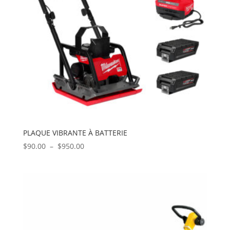
PLAQUE VIBRANTE À BATTERIE
Plage
$
90.00
–
$
950.00
de
prix :
$90.00
à
$950.00