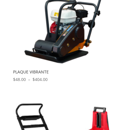
PLAQUE VIBRANTE
Plage
$
48.00
–
$
404.00
de
prix :
$48.00
à
$404.00