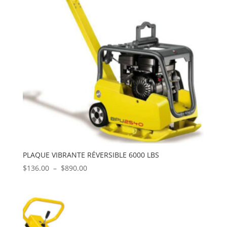
PLAQUE VIBRANTE RÉVERSIBLE 6000 LBS
Plage
$
136.00
–
$
890.00
de
prix :
$136.00
à
$890.00