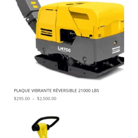
PLAQUE VIBRANTE RÉVERSIBLE 21000 LBS
Plage
$
295.00
–
$
2,500.00
de
prix :
$295.00
à
$2,500.00