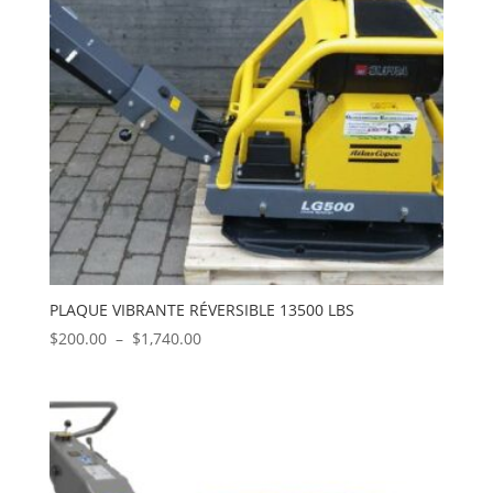
PLAQUE VIBRANTE RÉVERSIBLE 13500 LBS
Plage
$
200.00
–
$
1,740.00
de
prix :
$200.00
à
$1,740.00