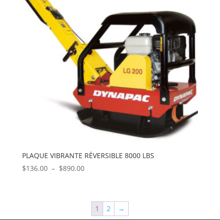
PLAQUE VIBRANTE RÉVERSIBLE 8000 LBS
Plage
$
136.00
–
$
890.00
de
prix :
$136.00
1
2
→
à