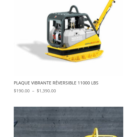
PLAQUE VIBRANTE RÉVERSIBLE 11000 LBS
Plage
$
190.00
–
$
1,390.00
de
prix :
$190.00
à
$1,390.00