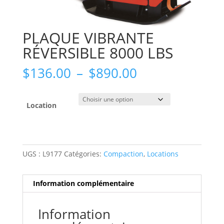
PLAQUE VIBRANTE
RÉVERSIBLE 8000 LBS
Plage
$
136.00
–
$
890.00
de
prix :
$136.00
Location
à
$890.00
UGS :
L9177
Catégories:
Compaction
,
Locations
Information complémentaire
Information