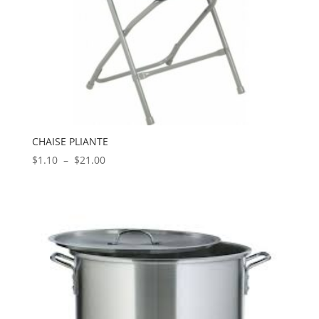
CHAISE PLIANTE
Plage
$
1.10
–
$
21.00
de
prix :
$1.10
à
$21.00