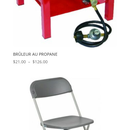
BRÛLEUR AU PROPANE
Plage
$
21.00
–
$
126.00
de
prix :
$21.00
à
$126.00