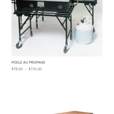
POELE AU PROPANE
Plage
$
78.00
–
$
735.00
de
prix :
$78.00
à
$735.00