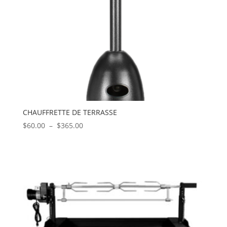
CHAUFFRETTE DE TERRASSE
Plage
$
60.00
–
$
365.00
de
prix :
$60.00
à
$365.00