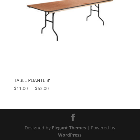
TABLE PLIANTE 8′
Plage
$
11.00
–
$
63.00
de
prix :
$11.00
à
$63.00
Designed by
Elegant Themes
| Powered by
WordPress