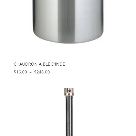
CHAUDRON A BLE D’INDE
Plage
$
16.00
–
$
248.00
de
prix :
$16.00
à
$248.00