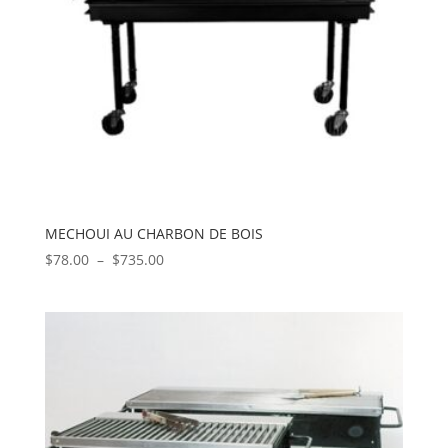
MECHOUI AU CHARBON DE BOIS
Plage
$
78.00
–
$
735.00
de
prix :
$78.00
à
$735.00