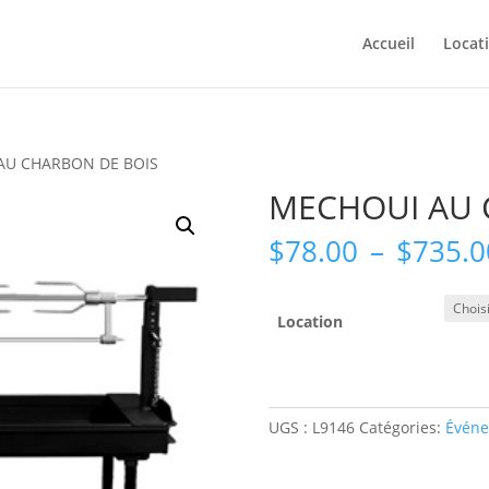
Accueil
Locat
AU CHARBON DE BOIS
MECHOUI AU 
$
78.00
–
$
735.0
Location
UGS :
L9146
Catégories:
Événe