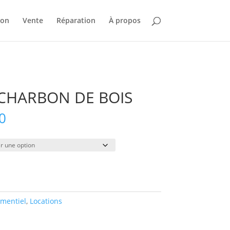
ion
Vente
Réparation
À propos
CHARBON DE BOIS
Plage
0
de
prix :
$78.00
à
$735.00
mentiel
,
Locations