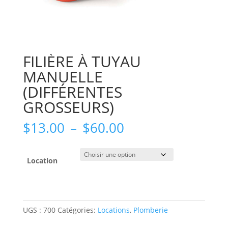
FILIÈRE À TUYAU
MANUELLE
(DIFFÉRENTES
GROSSEURS)
Plage
$
13.00
–
$
60.00
de
prix :
$13.00
Location
à
$60.00
UGS :
700
Catégories:
Locations
,
Plomberie