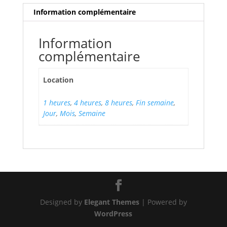
Information complémentaire
Information
complémentaire
Location
1 heures
,
4 heures
,
8 heures
,
Fin semaine
,
Jour
,
Mois
,
Semaine
Designed by
Elegant Themes
| Powered by
WordPress