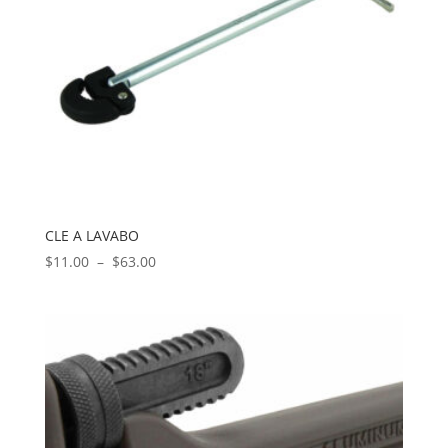
CLE A LAVABO
Plage
$
11.00
–
$
63.00
de
prix :
$11.00
à
$63.00