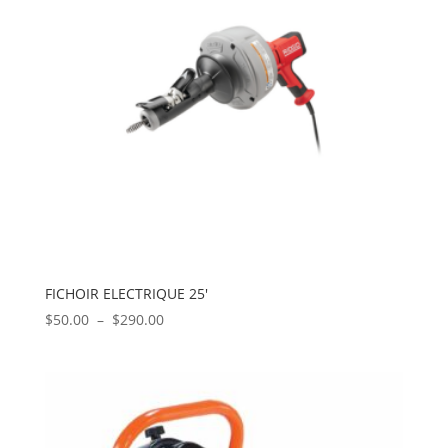
FICHOIR ELECTRIQUE 25′
Plage
$
50.00
–
$
290.00
de
prix :
$50.00
à
$290.00