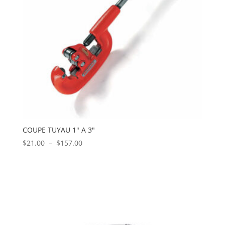
COUPE TUYAU 1″ A 3″
Plage
$
21.00
–
$
157.00
de
prix :
$21.00
à
$157.00