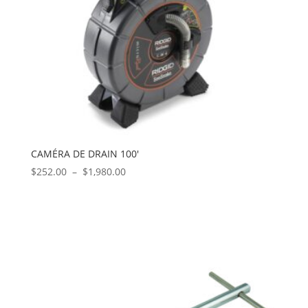
CAMÉRA DE DRAIN 100′
Plage
$
252.00
–
$
1,980.00
de
prix :
$252.00
à
$1,980.00