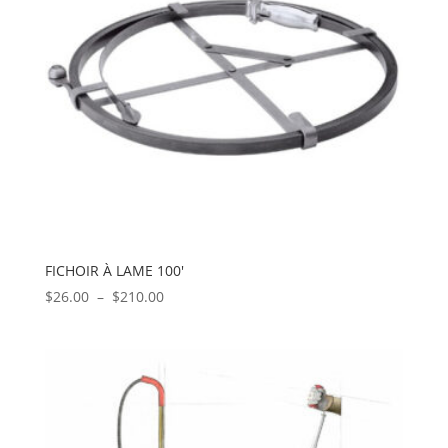
FICHOIR À LAME 100′
Plage
$
26.00
–
$
210.00
de
prix :
$26.00
à
$210.00