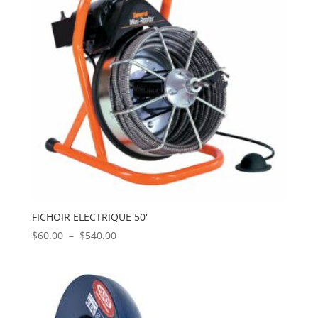
FICHOIR ELECTRIQUE 50′
Plage
$
60.00
–
$
540.00
de
prix :
$60.00
à
$540.00