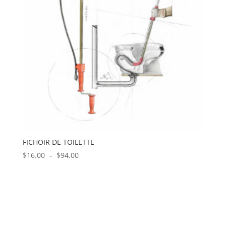
FICHOIR DE TOILETTE
Plage
$
16.00
–
$
94.00
de
prix :
$16.00
à
$94.00