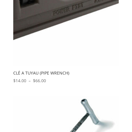
CLÉ A TUYAU (PIPE WRENCH)
Plage
$
14.00
–
$
66.00
de
prix :
$14.00
à
$66.00