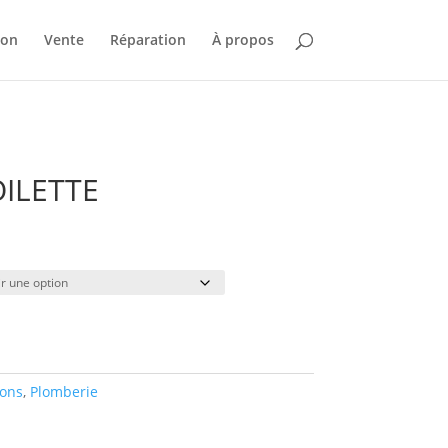
ion
Vente
Réparation
À propos
OILETTE
Plage
de
prix :
$16.00
à
$94.00
ions
,
Plomberie