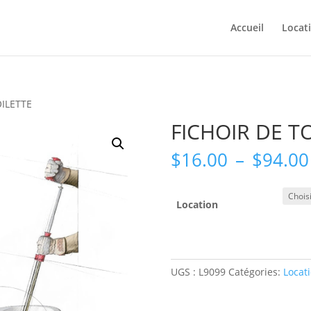
Accueil
Locat
OILETTE
FICHOIR DE T
$
16.00
–
$
94.00
Location
UGS :
L9099
Catégories:
Locat