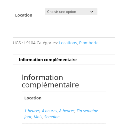
de
prix :
$20.00
Location
à
$158.00
UGS :
L9104
Catégories:
Locations
,
Plomberie
Information complémentaire
Information
complémentaire
Location
1 heures
,
4 heures
,
8 heures
,
Fin semaine
,
Jour
,
Mois
,
Semaine