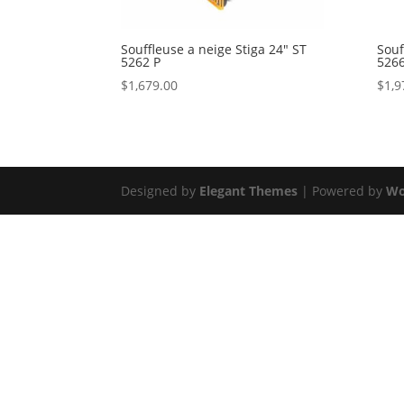
Souffleuse a neige Stiga 24″ ST
Souf
5262 P
5266
$
1,679.00
$
1,9
Designed by
Elegant Themes
| Powered by
Wo