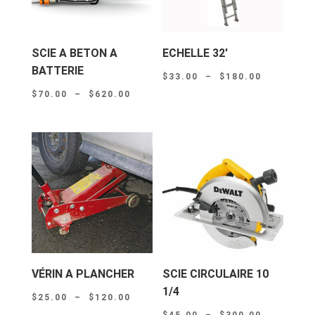
SCIE A BETON A
ECHELLE 32′
BATTERIE
Plage
$
33.00
–
$
180.00
Plage
$
70.00
–
$
620.00
de
de
prix :
prix :
$33.00
$70.00
à
à
$180.00
$620.00
VÉRIN A PLANCHER
SCIE CIRCULAIRE 10
1/4
Plage
$
25.00
–
$
120.00
Plage
de
$
45.00
–
$
300.00