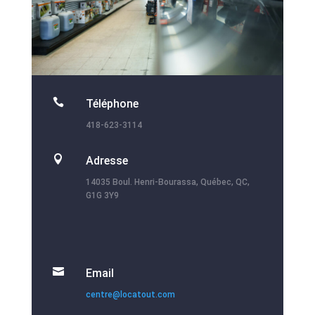

Téléphone
418-623-3114

Adresse
14035 Boul. Henri-Bourassa, Québec, QC,
G1G 3Y9

Email
centre@locatout.com