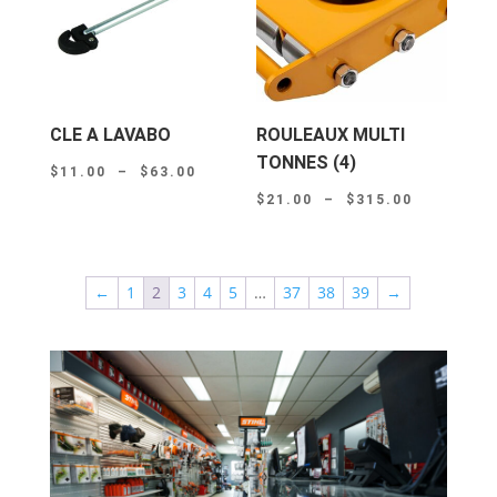
CLE A LAVABO
ROULEAUX MULTI
TONNES (4)
Plage
$
11.00
–
$
63.00
Plage
de
$
21.00
–
$
315.00
de
prix :
prix :
$11.00
$21.00
à
←
1
2
3
4
5
…
37
38
39
→
à
$63.00
$315.00