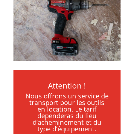
Attention !
Nous offrons un service de
transport pour les outils
en location. Le tarif
dependeras du lieu
d’acheminement et du
type d’équipement.