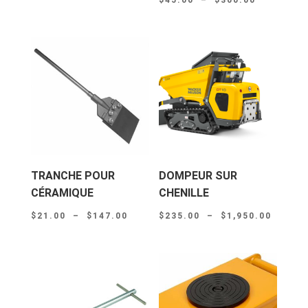
de
prix :
prix :
$25.00
$45.00
à
à
$120.00
$300.00
TRANCHE POUR
DOMPEUR SUR
CÉRAMIQUE
CHENILLE
Plage
Plage
$
21.00
–
$
147.00
$
235.00
–
$
1,950.00
de
de
prix :
prix :
$21.00
$235.0
à
à
$147.00
$1,950