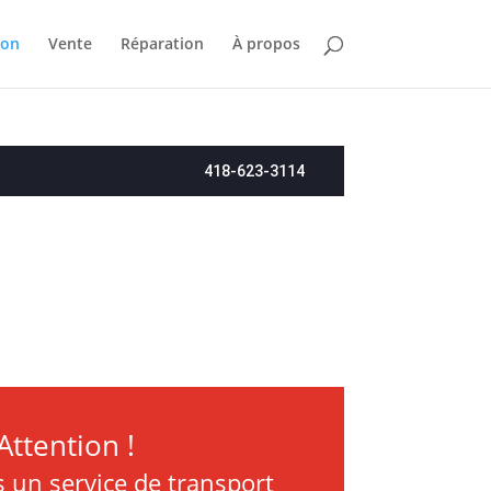
ion
Vente
Réparation
À propos
418-623-3114
Attention !
 un service de transport