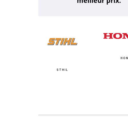
meilleur prix.
HO
STHIL