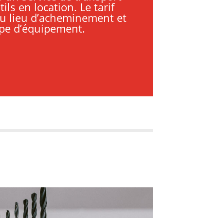
ils en location. Le tarif
u lieu d’acheminement et
pe d’équipement.