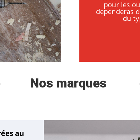
pour les out
dependeras d
du ty
Nos marques
rées au