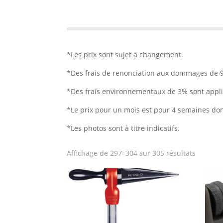
*Les prix sont sujet à changement.
*Des frais de renonciation aux dommages de 9.
*Des frais environnementaux de 3% sont applic
*Le prix pour un mois est pour 4 semaines don
*Les photos sont
à titre indicatifs
.
Trié
Affichage de 297–304 sur 305 résultats
par
note
moyenn