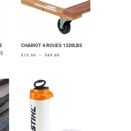
E
CHARIOT 4 ROUES 1320LBS
)
Plage
$
15.00
–
$
89.00
de
prix :
$15.00
à
$89.00