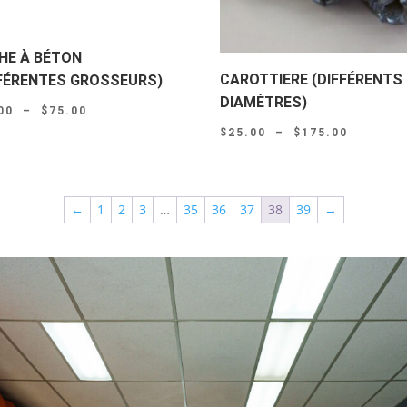
HE À BÉTON
CAROTTIERE (DIFFÉRENTS
FFÉRENTES GROSSEURS)
DIAMÈTRES)
Plage
00
–
$
75.00
Plage
$
25.00
–
$
175.00
de
de
prix :
prix :
$10.00
$25.00
à
←
1
2
3
…
35
36
37
38
39
→
à
$75.00
$175.00