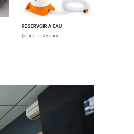
RESERVOIR A EAU
Plage
$
6.00
–
$
26.00
de
prix :
$6.00
à
$26.00