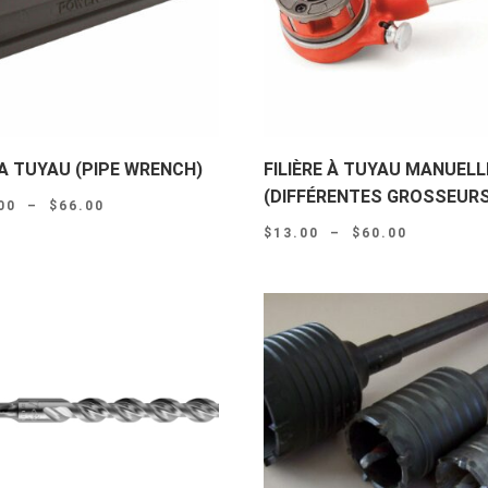
A TUYAU (PIPE WRENCH)
FILIÈRE À TUYAU MANUELL
(DIFFÉRENTES GROSSEURS
Plage
00
–
$
66.00
Plage
de
$
13.00
–
$
60.00
de
prix :
prix :
$14.00
$13.00
à
à
$66.00
$60.00