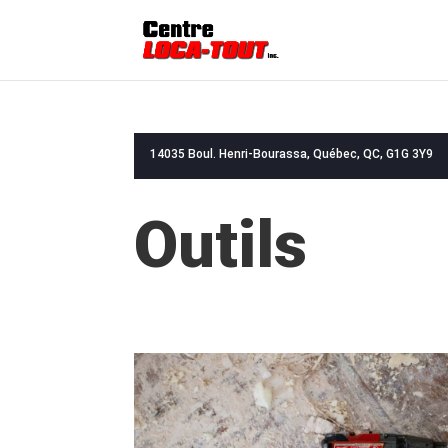
14035 Boul. Henri-Bourassa, Québec, QC, G1G 3Y9
Outils