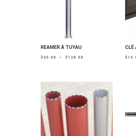
REAMER À TUYAU
CLÉ 
Plage
$
20.00
–
$
128.00
$
14.
de
prix :
$20.00
à
$128.00