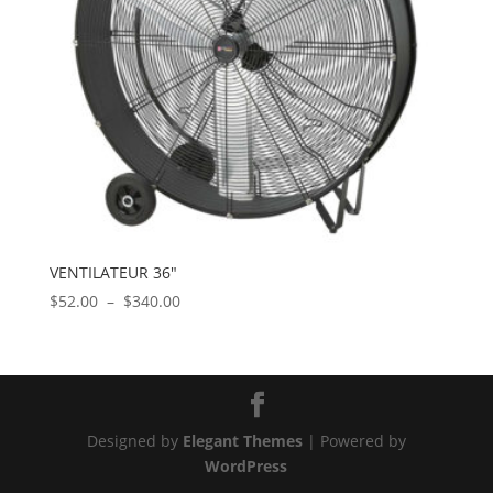
VENTILATEUR 36″
Plage
$
52.00
–
$
340.00
de
prix :
$52.00
à
$340.00
Designed by
Elegant Themes
| Powered by
WordPress