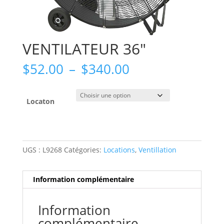
VENTILATEUR 36″
Plage
$
52.00
–
$
340.00
de
prix :
$52.00
Locaton
à
$340.00
UGS :
L9268
Catégories:
Locations
,
Ventillation
Information complémentaire
Information
complémentaire