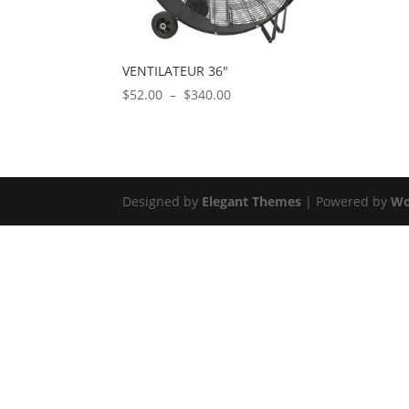
VENTILATEUR 36″
Plage
$
52.00
–
$
340.00
de
prix :
$52.00
à
$340.00
Designed by
Elegant Themes
| Powered by
Wo