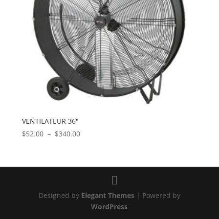
VENTILATEUR 36″
Plage
$
52.00
–
$
340.00
de
prix :
$52.00
à
$340.00
Designed by
Elegant Themes
| Powered by
WordPress