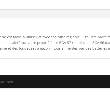
erie est facile à utiliser et avec son tube réglable, il s’ajuste parfa
es et la saleté sur votre propriété. Le BGA 57 remplace le BGA 56 da
chaîne et des tondeuses à gazon – tous alimentés par des batteries 
rdPress