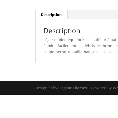
Description
Description
Léger et bien équilibré, ce souffleur à batt
élimine facilement les débris, les brindill
coupe-herbe, un taille-haie, des scies à 
Designed by
Elegant Themes
| Powered by
Wo