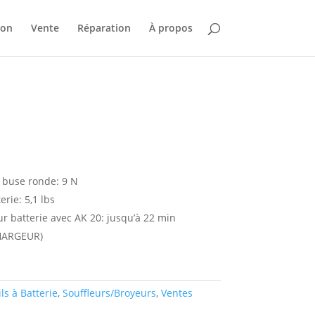
ion
Vente
Réparation
À propos
 buse ronde: 9 N
erie: 5,1 lbs
 batterie avec AK 20: jusqu’à 22 min
HARGEUR)
ls à Batterie
,
Souffleurs/Broyeurs
,
Ventes