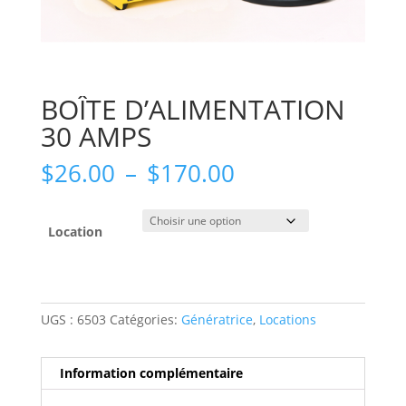
BOÎTE D’ALIMENTATION
30 AMPS
Plage
$
26.00
–
$
170.00
de
prix :
$26.00
Location
à
$170.00
UGS :
6503
Catégories:
Génératrice
,
Locations
Information complémentaire