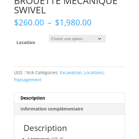
BROUETTE MECANIQUE
SWIVEL
Plage
$
260.00
–
$
1,980.00
de
prix :
$260.00
Location
à
$1,980.00
UGS :
N/A
Catégories:
Excavation
,
Locations
,
Paysagement
Description
Information complémentaire
Description
Longueur:
105,3″