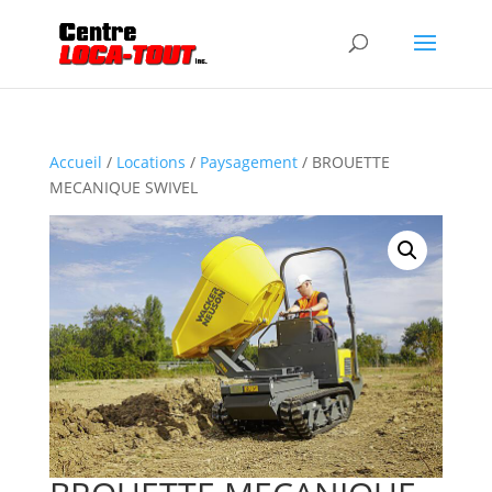
Accueil
/
Locations
/
Paysagement
/ BROUETTE
MECANIQUE SWIVEL