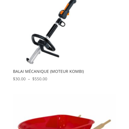
BALAI MÉCANIQUE (MOTEUR KOMBI)
Plage
$
30.00
–
$
550.00
de
prix :
$30.00
à
$550.00