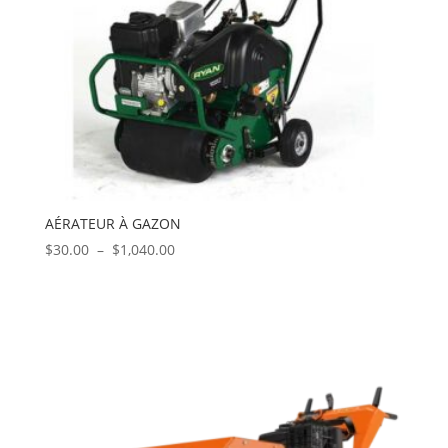
AÉRATEUR À GAZON
Plage
$
30.00
–
$
1,040.00
de
prix :
$30.00
à
$1,040.00