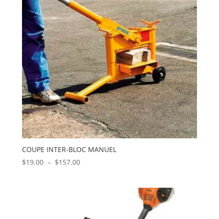
COUPE INTER-BLOC MANUEL
Plage
$
19.00
–
$
157.00
de
prix :
$19.00
à
$157.00