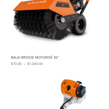
BALAI BROSSE MOTORISÉ 36″
Plage
$
70.00
–
$
1,040.00
de
prix :
$70.00
à
$1,040.00