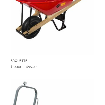
BROUETTE
Plage
$
23.00
–
$
95.00
de
prix :
$23.00
à
$95.00