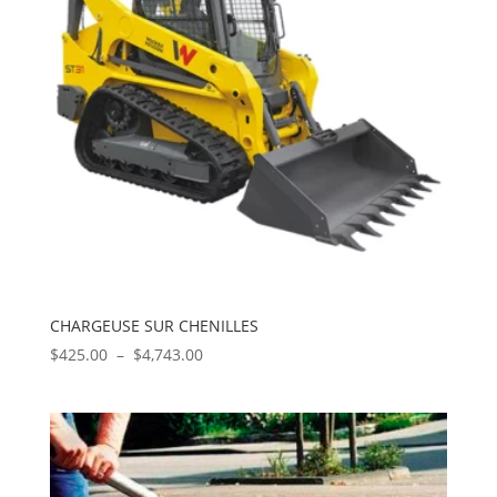
CHARGEUSE SUR CHENILLES
Plage
$
425.00
–
$
4,743.00
de
prix :
$425.00
à
$4,743.00