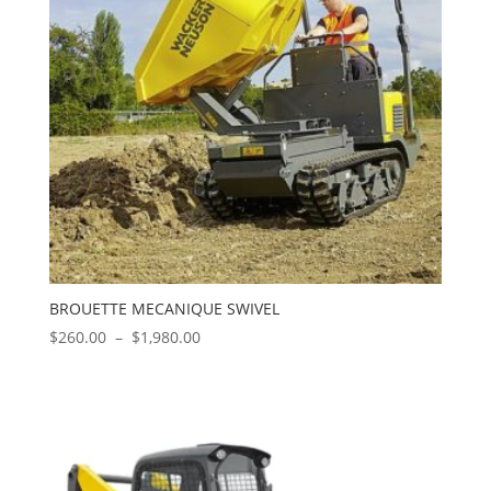
BROUETTE MECANIQUE SWIVEL
Plage
$
260.00
–
$
1,980.00
de
prix :
$260.00
à
$1,980.00