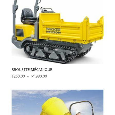
BROUETTE MÉCANIQUE
Plage
$
260.00
–
$
1,980.00
de
prix :
$260.00
à
$1,980.00