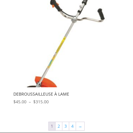
DEBROUSSAILLEUSE À LAME
Plage
$
45.00
–
$
315.00
de
prix :
$45.00
1
2
3
4
→
à