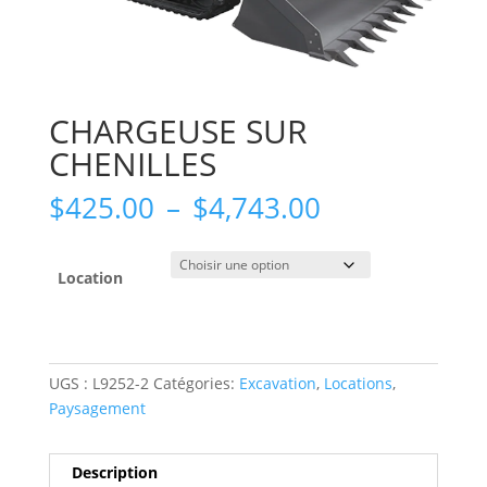
CHARGEUSE SUR
CHENILLES
Plage
$
425.00
–
$
4,743.00
de
prix :
$425.00
Location
à
$4,743.00
UGS :
L9252-2
Catégories:
Excavation
,
Locations
,
Paysagement
Description