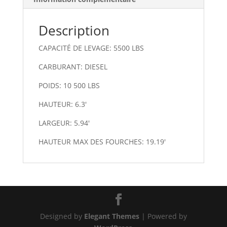
Description
CAPACITÉ DE LEVAGE: 5500 LBS
CARBURANT: DIESEL
POIDS: 10 500 LBS
HAUTEUR: 6.3′
LARGEUR: 5.94′
HAUTEUR MAX DES FOURCHES: 19.19′
Designed by
Elegant Themes
| Powered by