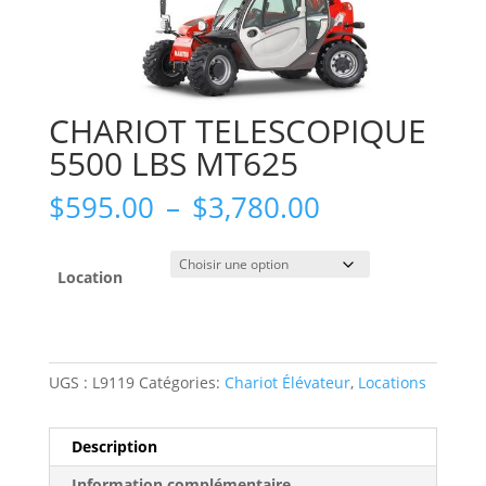
CHARIOT TELESCOPIQUE
5500 LBS MT625
Plage
$
595.00
–
$
3,780.00
de
prix :
$595.00
Location
à
$3,780.00
UGS :
L9119
Catégories:
Chariot Élévateur
,
Locations
Description
Information complémentaire