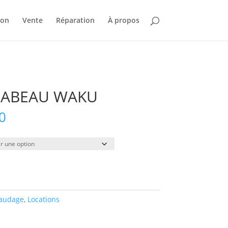
ion
Vente
Réparation
À propos
SCABEAU WAKU
Plage
0
de
prix :
$16.00
à
$105.00
audage
,
Locations