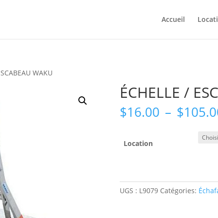
Accueil
Locat
 ESCABEAU WAKU
ÉCHELLE / E
$
16.00
–
$
105.0
Location
UGS :
L9079
Catégories:
Échaf