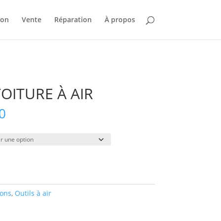
ion
Vente
Réparation
À propos
OITURE À AIR
Plage
0
de
prix :
$48.00
à
$247.00
ions
,
Outils à air