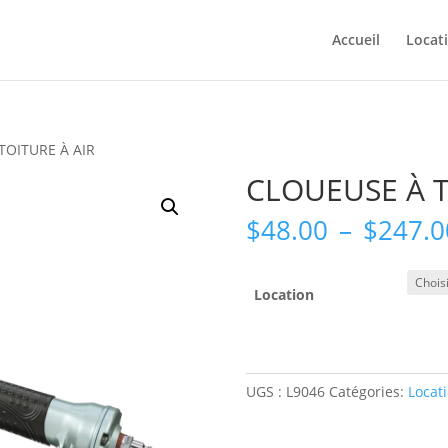
Accueil
Locat
TOITURE À AIR
CLOUEUSE À T
$
48.00
–
$
247.0
Location
UGS :
L9046
Catégories:
Locat