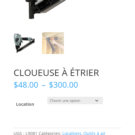
CLOUEUSE À ÉTRIER
Plage
$
48.00
–
$
300.00
de
prix :
$48.00
Location
à
$300.00
UGS :
L9081
Catégories:
Locations
,
Outils à air