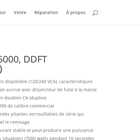
ion
Vente
Réparation
À propos
5000, DDFT
)
s disponible (120/240 VCA), caractéristiques
on accrue avec disjoncteur de fuite à la masse
es doubles CA (duplex)
90 de calibre commercial
ées pliantes verrouillables de série qui
t et le remisage
urant stable et peut produire une puissance
s situations (7000 watts pendant 10 secondes