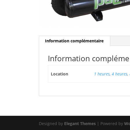
Information complémentaire
Information compléme
Location
1 heures
,
4 heures
,
Designed by
Elegant Themes
| Powered by
Wo