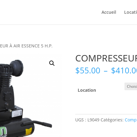
Accueil
Locat
UR À AIR ESSENCE 5 H.P.
COMPRESSEUR 
$
55.00
–
$
410.0
Location
UGS :
L9049
Catégories:
Comp