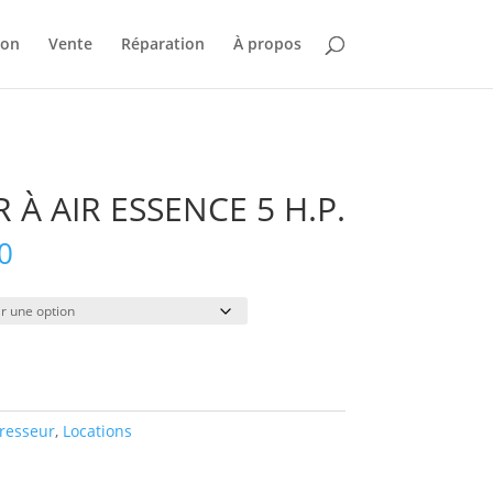
ion
Vente
Réparation
À propos
À AIR ESSENCE 5 H.P.
Plage
0
de
prix :
$55.00
à
$410.00
resseur
,
Locations