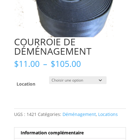
COURROIE DE
DÉMÉNAGEMENT
Plage
$
11.00
–
$
105.00
de
prix :
$11.00
Location
à
$105.00
UGS :
1421
Catégories:
Déménagement
,
Locations
Information complémentaire