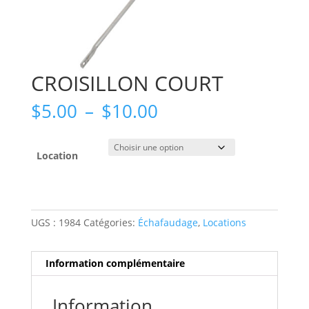
CROISILLON COURT
Plage
$
5.00
–
$
10.00
de
prix :
$5.00
Location
à
$10.00
UGS :
1984
Catégories:
Échafaudage
,
Locations
Information complémentaire
Information