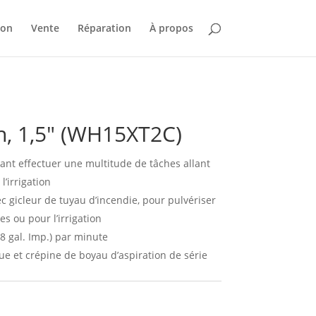
ion
Vente
Réparation
À propos
n, 1,5″ (WH15XT2C)
nt effectuer une multitude de tâches allant
l’irrigation
ec gicleur de tuyau d’incendie, pour pulvériser
s ou pour l’irrigation
88 gal. Imp.) par minute
ue et crépine de boyau d’aspiration de série