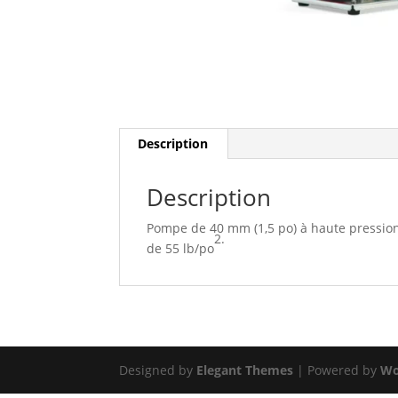
Description
Description
Pompe de 40 mm (1,5 po) à haute pression 
2.
de 55 lb/po
Designed by
Elegant Themes
| Powered by
Wo