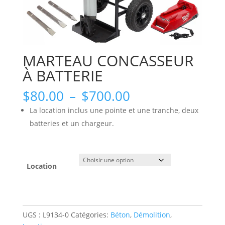
MARTEAU CONCASSEUR
À BATTERIE
Plage
$
80.00
–
$
700.00
de
La location inclus une pointe et une tranche, deux
prix :
batteries et un chargeur.
$80.00
à
$700.00
Location
UGS :
L9134-0
Catégories:
Béton
,
Démolition
,