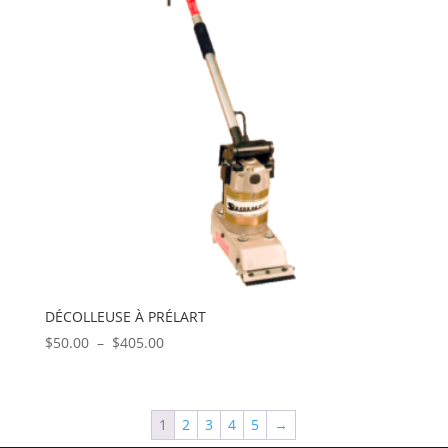
DÉCOLLEUSE À PRÉLART
Plage
$
50.00
–
$
405.00
de
prix :
$50.00
1
2
3
4
5
→
à