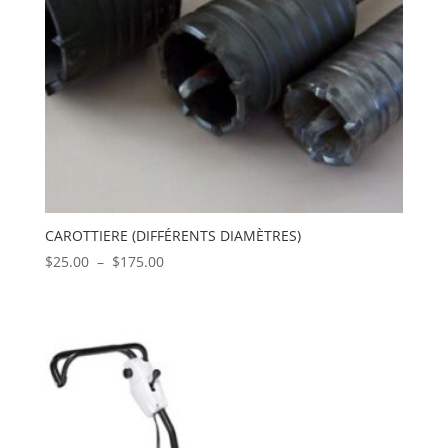
CAROTTIERE (DIFFÉRENTS DIAMÈTRES)
Plage
$
25.00
–
$
175.00
de
prix :
$25.00
à
$175.00