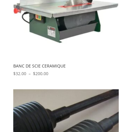
BANC DE SCIE CERAMIQUE
Plage
$
32.00
–
$
200.00
de
prix :
$32.00
à
$200.00