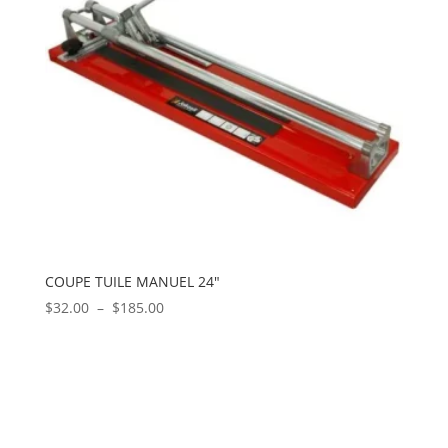
COUPE TUILE MANUEL 24″
Plage
$
32.00
–
$
185.00
de
prix :
$32.00
à
$185.00