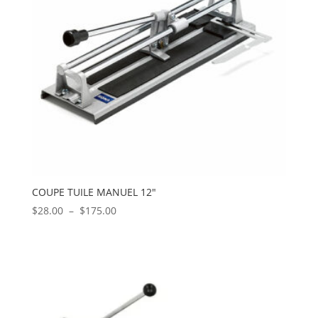
COUPE TUILE MANUEL 12″
Plage
$
28.00
–
$
175.00
de
prix :
$28.00
à
$175.00