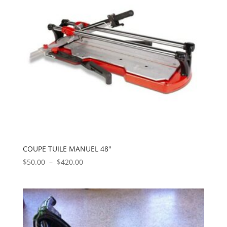
COUPE TUILE MANUEL 48″
Plage
$
50.00
–
$
420.00
de
prix :
$50.00
à
$420.00