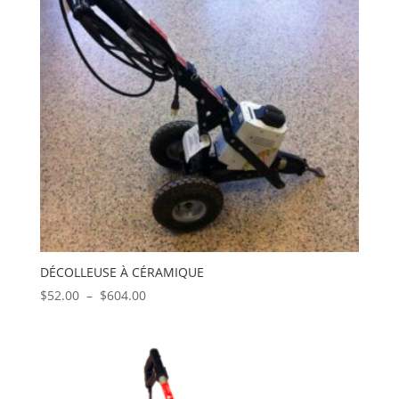
DÉCOLLEUSE À CÉRAMIQUE
Plage
$
52.00
–
$
604.00
de
prix :
$52.00
à
$604.00