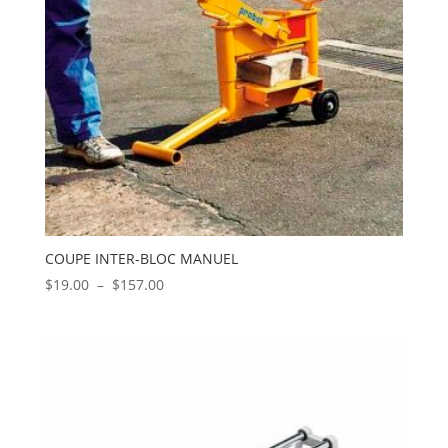
COUPE INTER-BLOC MANUEL
Plage
$
19.00
–
$
157.00
de
prix :
$19.00
à
$157.00