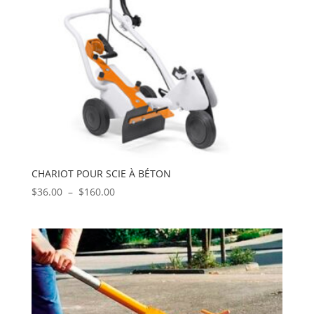
CHARIOT POUR SCIE À BÉTON
Plage
$
36.00
–
$
160.00
de
prix :
$36.00
à
$160.00