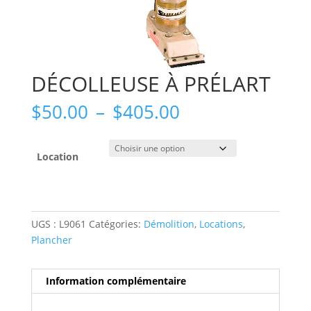
DÉCOLLEUSE À PRÉLART
Plage
$
50.00
–
$
405.00
de
prix :
$50.00
Location
à
$405.00
UGS :
L9061
Catégories:
Démolition
,
Locations
,
Plancher
Information complémentaire