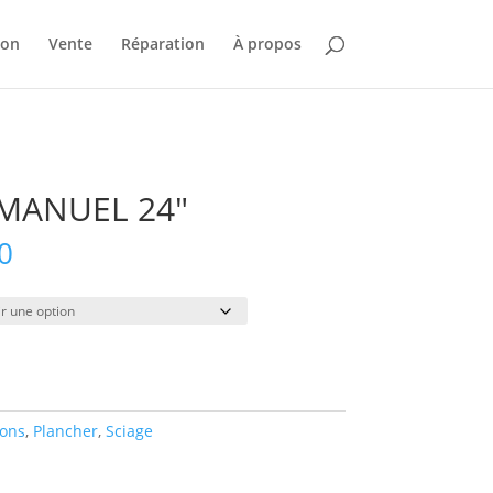
ion
Vente
Réparation
À propos
 MANUEL 24″
Plage
0
de
prix :
$32.00
à
$185.00
ions
,
Plancher
,
Sciage