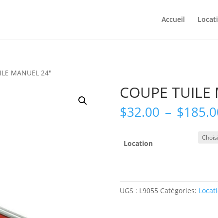
Accueil
Locat
ILE MANUEL 24″
COUPE TUILE
$
32.00
–
$
185.0
Location
UGS :
L9055
Catégories:
Locat