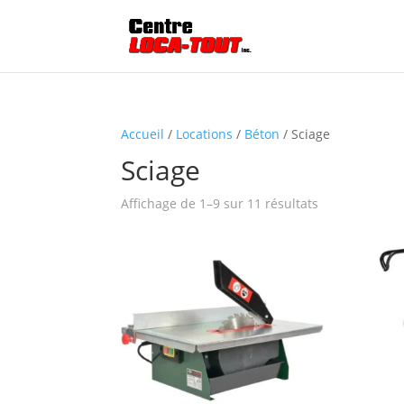
Accueil
/
Locations
/
Béton
/ Sciage
Sciage
Affichage de 1–9 sur 11 résultats