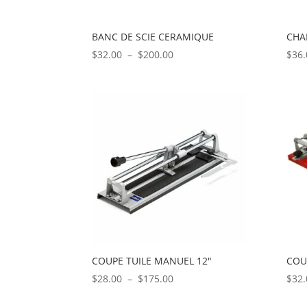
BANC DE SCIE CERAMIQUE
CHA
Plage
$
32.00
–
$
200.00
$
36.
de
prix :
$32.00
à
$200.00
COUPE TUILE MANUEL 12″
COU
Plage
$
28.00
–
$
175.00
$
32.
de