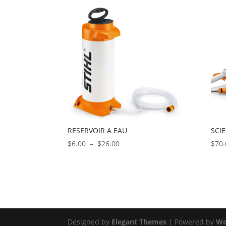
prix :
$28.00
à
$175.00
RESERVOIR A EAU
SCI
Plage
$
6.00
–
$
26.00
$
70.
de
prix :
$6.00
à
$26.00
Designed by
Elegant Themes
| Powered by
Wo