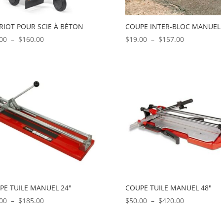
RIOT POUR SCIE À BÉTON
COUPE INTER-BLOC MANUEL
Plage
Plage
00
–
$
160.00
$
19.00
–
$
157.00
de
de
prix :
prix :
$36.00
$19.00
à
à
$160.00
$157.00
PE TUILE MANUEL 24″
COUPE TUILE MANUEL 48″
Plage
Plage
00
–
$
185.00
$
50.00
–
$
420.00
de
de