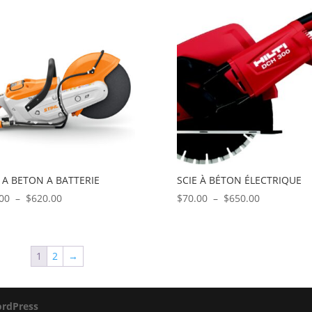
prix :
prix :
$32.00
$50.00
à
à
$185.00
$420.00
E A BETON A BATTERIE
SCIE À BÉTON ÉLECTRIQUE
Plage
Plage
00
–
$
620.00
$
70.00
–
$
650.00
de
de
prix :
prix :
$70.00
$70.00
1
2
→
à
à
$620.00
$650.00
rdPress