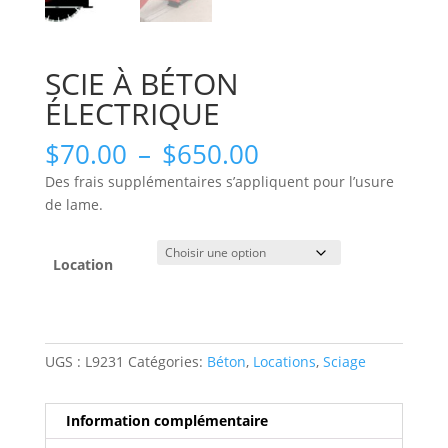
SCIE À BÉTON
ÉLECTRIQUE
Plage
$
70.00
–
$
650.00
de
Des frais supplémentaires s’appliquent pour l’usure
prix :
de lame.
$70.00
à
$650.00
Location
UGS :
L9231
Catégories:
Béton
,
Locations
,
Sciage
Information complémentaire